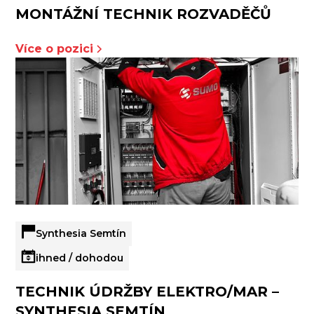
MONTÁŽNÍ TECHNIK ROZVADĚČŮ
Více o pozici
Synthesia Semtín
ihned / dohodou
TECHNIK ÚDRŽBY ELEKTRO/MAR –
SYNTHESIA SEMTÍN