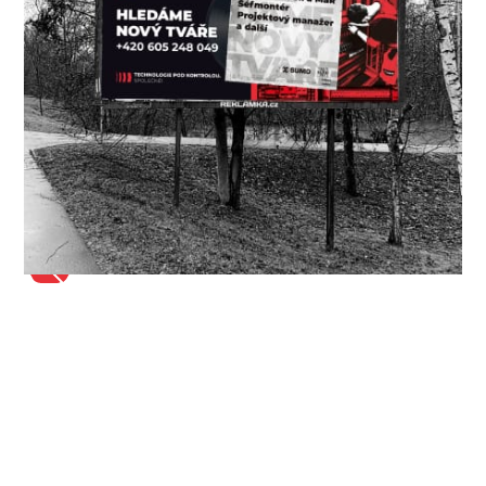
Český lídr 2022
2. MÍSTO
Volkswagen Firma roku 2025
ODPOVĚDNÁ FIRMA ROKU 2020
Naším cílem je především budování stabilního
profesionálního týmu, rozvoj produktů a zároveň
optimalizace produktů stávajících. Současně
podporujeme vzdělávání našich zaměstnanců a
také mladší generace, která možná jednou doplní