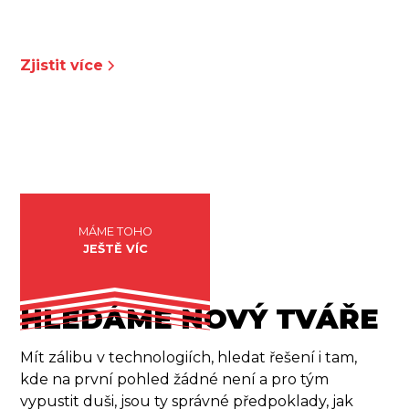
naše řady.
Zjistit více
MÁME TOHO
JEŠTĚ VÍC
HLEDÁME NOVÝ TVÁŘE
Mít zálibu v technologiích, hledat řešení i tam,
kde na první pohled žádné není a pro tým
vypustit duši, jsou ty správné předpoklady, jak