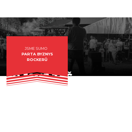
JSME SUMO
PARTA BYZNYS
ROCKERŮ
CO JSME ZAČ
„Fungujeme na podobném principu jako kapela.
Jsme takoví byznys rockeři.“