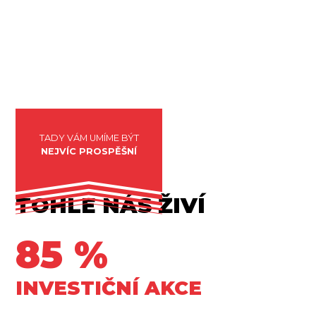
Máme za sebou více než 6000 úspěšných
realizací
TADY VÁM UMÍME BÝT
NEJVÍC PROSPĚŠNÍ
TOHLE NÁS ŽIVÍ
85 %
INVESTIČNÍ AKCE