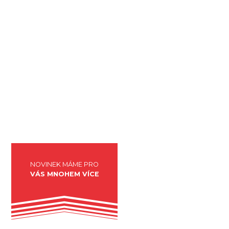
Mrkni do kariéry, jestli se tam najdeš.
Vyplň
NOVINEK MÁME PRO
VÁS MNOHEM VÍCE