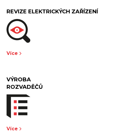
REVIZE ELEKTRICKÝCH ZAŘÍZENÍ
Více
VÝROBA
ROZVADĚČŮ
Více