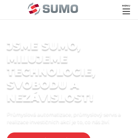
MENU
JSME SUMO,
MILUJEME
TECHNOLOGIE,
SVOBODU A
NEZÁVISLOST!
Průmyslová automatizace, průmyslový servis a
realizace investičních akcí je to, co nás živí.