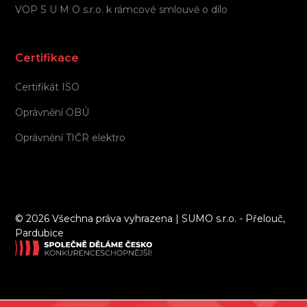
VOP S U M O s.r.o. k rámcové smlouvě o dílo
Certifikace
Certifikát ISO
Oprávnění OBÚ
Oprávnění TIČR elektro
©
2026 Všechna práva vyhrazena | SUMO s.r.o. - Přelouč,
Pardubice