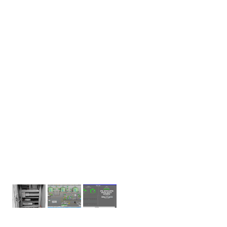
STEP7 V17 a stávající vizualizace Reliance byla
přetvořena do nového designu a zároveň byla
upgradována z licence Server na Combi Package
Enterprise.
Výměna systému byla po dohodě se zákazníkem
provedena bez větší odstávky rozvodny což
umožňovalo chod zařízení v ručním režimu. Po
výměně řídícího systému byla provedena funkční
zkouška I/O a odladění automatických režimů dle
požadavků. Součástí realizace bylo proškolení
obsluh z ovládání vizualizace a předání
skutečného provedení dokumentace a záloh SW.